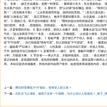
言。 本质： - 缺乏长远规划，贪图一时便宜。 - 最终因小失大，失去更多机会。
失去客户信任，生意一落千丈。 4. 爱吹牛，把"认识谁"挂在嘴边 表现： - "我
我！"（其实根本不熟） - "上次和某领导吃饭，他特别欣赏我。"（其实只是合影） 
能靠"人脉装点门面"。 - 真正厉害的人，根本不需要炫耀关系。 社交真相：人脉不
你"。 5. 固执己见，听不进任何建议 表现： - "我吃的盐比你吃的饭还多，你懂什么
强行狡辩。 本质： - 思维固化，拒绝成长。 - 格局小的人，往往活在自己的认知
知，才是智慧的开始。 6. 爱占小便宜，把别人当傻子 表现： - 聚餐永远"忘记"带
气壮："这点东西至于吗？" 本质： - 自私自利，不懂感恩。 - 占的是小便宜，丢
吃亏的人，最终反而赢得更多。 7. 双标严重，宽于律己严于待人 表现： - 自己迟
是"不守信用"。 - 自己犯错是"情有可原"，别人犯错是"不可原谅"。 本质： - 极度
小，越容易"严以律人，宽以待己"。 人性真相：人往往对自己宽容，对别人苛刻。
于外 如何提升自己的格局？ 1. 多看世界——旅行、读书、接触不同圈子，打破认知
小利，方能谋大事。 3. 常自省——承认不足，才能持续成长。 记住： - 装出来的"
真正的格局，是低调的智慧，是包容的胸襟，是长远的目光。 愿你远离小格局之
局。 本站仅提供存储服务，所有内容均由用户发布，如发现有害或侵权内容，请
上一篇：
腾讯阿里继续为“AI”痴狂，谁将登上新王座？
下一篇：
武松去飞云浦前，施恩只送来一个烧鹅，为什么却让人很感动？_银子_熟