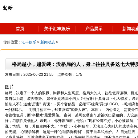
首页
关于汇丰娱乐
产品展示
新闻动
你的位置：
汇丰娱乐
>
新闻动态
>
格局越小，越爱装：没格局的人，身上往往具备这七大特
发布日期：2025-06-23 21:55 点击次数：175
图片
格局，决定了一个人的眼界、胸襟和人生高度。格局大的人，往往低调谦和、目光
常自以为是、装腔作势。 如何识别格局小的人？他们往往具备以下七大特质，遇到请
怕别人不知道他"厉害" 表现： - 买个奢侈品，必须"不经意"露出LOGO。 - 吃
+价格暗示。 - 明明月薪五千，却要营造"富豪人设"。 本质： - 内心匮乏，需要外
者往往低调，而"半桶水"最爱晃荡。 案例：某网友晒豪车后被扒出是租的，人设崩塌
好，习惯性贬低他人 表现： - 你升职加薪，他说："现在经济不好，小心被裁员。"
说："地段一般，升值空间不大。" 本质： - 心胸狭窄，无法真心为别人的成功高兴
的无能。 心理学解析：这是一种"心理防御机制"，源于自卑和嫉妒。 3. 目光短浅，
了省几块钱，可以浪费半天时间砍价。 - 职场中抢同事功劳，却不懂合作共赢。 -